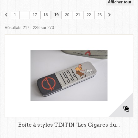
Afficher tout
1
...
17
18
19
20
21
22
23
Résultats 217 - 228 sur 270.
Boîte à stylos TINTIN "Les Cigares du...