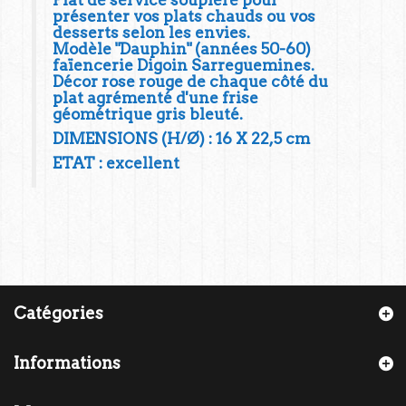
présenter vos plats chauds ou vos
desserts selon les envies.
Modèle "Dauphin" (années 50-60)
faïencerie Digoin Sarreguemines.
Décor rose rouge de chaque côté du
plat agrémenté d'une frise
géométrique gris bleuté.
DIMENSIONS (H/Ø) : 16 X 22,5 cm
ETAT : excellent
Catégories
Informations