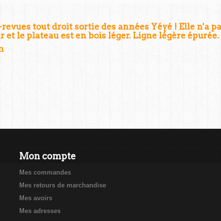
-revues tout droit sortie des années Yéyé ! Elle n'a p
r et le plateau est en bois léger. Ligne légère épurée.
m
Mon compte
Mes commandes
Mes retours de marchandise
Mes avoirs
Mes adresses