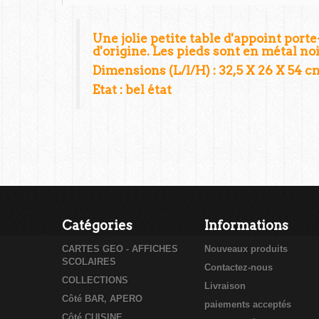
Une jolie petite table d'appoint porte
d'origine. Les pieds sont en métal noi
Dimensions (L/l/H) : 32,5 X 26 X 54 c
Etat : bel état
Catégories
Informations
CARTES GEO - AFFICHES
Nouveaux produits
SCOLAIRES
Contactez-nous
COLLECTIONS
Livraison
Côté BAR, APERO
paiements acceptés
Côté CUISINE