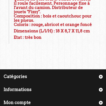
il roule facilement. Personnage fixe à
l'avant du camion. Distributeur de
jouets "Fizzy".
Composition : bois et caoutchouc pour
les pneus.
Coloris : rouge, abricot et orange foncé
Dimensions (L/l/H) : 18 X 8,7 X 11,8 cm
Etat : très bon
Catégories
Informations
Mon compte