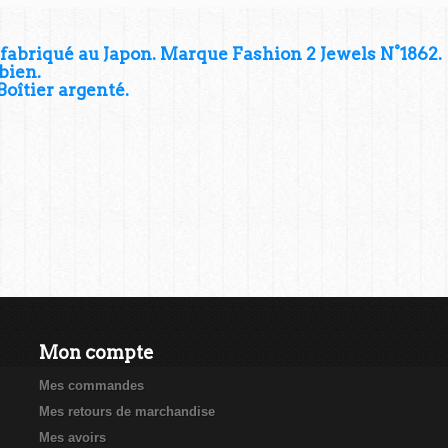
 fabriqué au Japon. Marque Fashion 2 Jewels N°1862.
bien.
Boîtier argenté.
Mon compte
Mes commandes
Mes retours de marchandise
Mes avoirs