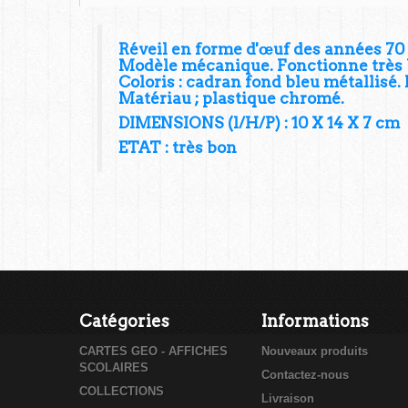
Réveil en forme d'œuf des années 70
Modèle mécanique. Fonctionne très 
Coloris : cadran fond bleu métallisé. 
Matériau ; plastique chromé.
DIMENSIONS (l/H/P) : 10 X 14 X 7 cm
ETAT : très bon
Catégories
Informations
CARTES GEO - AFFICHES
Nouveaux produits
SCOLAIRES
Contactez-nous
COLLECTIONS
Livraison